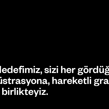
Hedefimiz, sizi her görd
üstrasyona, hareketli gr
birlikteyiz.