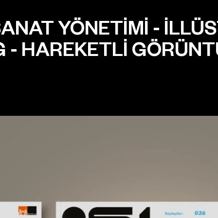
ANAT YÖNETİMİ
-
İLLÜ
G
-
HAREKETLİ GÖRÜN