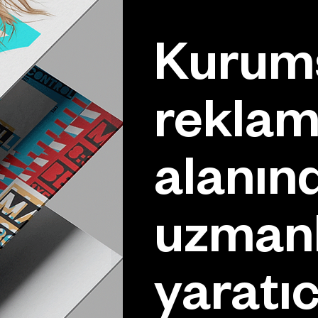
Kurums
reklam
alanın
uzman
yaratıc