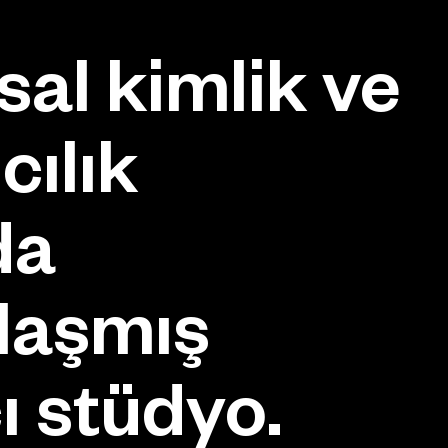
al kimlik ve
cılık
da
laşmış
ı stüdyo.